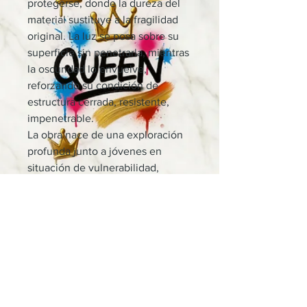
protegerse, donde la dureza del
material sustituye a la fragilidad
original. La luz se posa sobre su
superficie sin penetrarla, mientras
la oscuridad lo envuelve,
reforzando su condición de
estructura cerrada, resistente,
impenetrable.
La obra nace de una exploración
profunda junto a jóvenes en
situación de vulnerabilidad,
donde la desconfianza no es una
elección, sino una respuesta
aprendida. Forma, textura y
materia se construyen desde esa
vivencia real, entendiendo que
protegerse es, muchas veces, la
única forma de sostenerse. Este
corazón ya no busca cobijo, solo