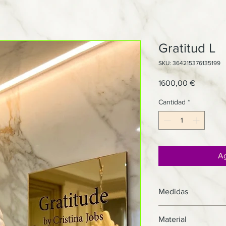
Gratitud L
SKU: 364215376135199
Precio
1600,00 €
Cantidad
*
Ag
Medidas
39X25cm.
Material