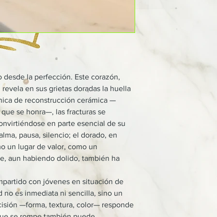
o desde la perfección. Este corazón,
revela en sus grietas doradas la huella
écnica de reconstrucción cerámica —
 que se honra—, las fracturas se
convirtiéndose en parte esencial de su
alma, pausa, silencio; el dorado, en
o un lugar de valor, como un
ue, aun habiendo dolido, también ha
partido con jóvenes en situación de
d no es inmediata ni sencilla, sino un
isión —forma, textura, color— responde
 que se rompe también puede