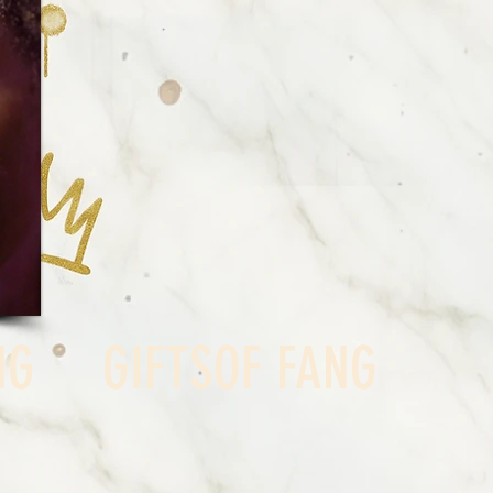
NG
GIFTS
OF FANG