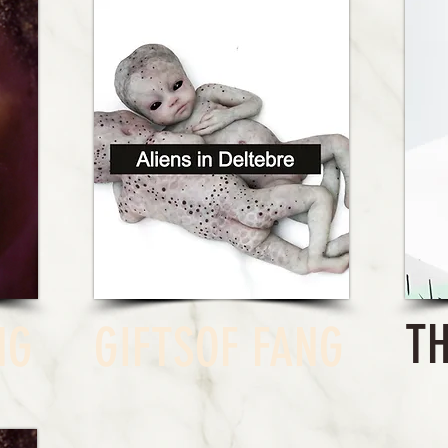
TH
NG
GIFTS
OF FANG