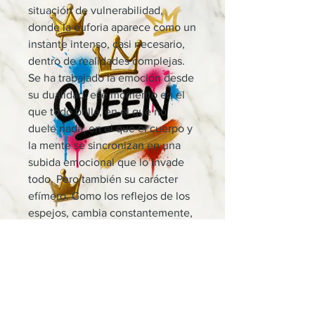
situación de vulnerabilidad,
donde la euforia aparece como un
instante intenso, casi necesario,
dentro de realidades complejas.
Se ha trabajado la emoción desde
su dualidad: ese momento en el
que todo brilla, en el que no
duele nada, en el que el cuerpo y
la mente se sincronizan en una
subida emocional que lo invade
todo. Pero también su carácter
efímero. Como los reflejos de los
espejos, cambia constantemente,
no se puede fijar, no se puede
retener.
Cada elemento —los cristales, el
brillo, la multiplicidad de reflejos—
representa esa sobreestimulación,
esa explosión de sensaciones